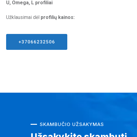
U, Omega, L profiliai
Užklausimai dėl
profilių kainos:
+37066232506
SKAMBUČIO UŽSAKYMAS
Užsakykite skambutį