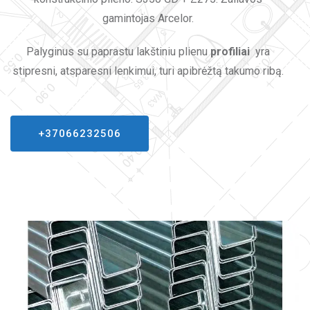
gamintojas Arcelor.
Palyginus su paprastu lakštiniu plienu
profiliai
yra
stipresni, atsparesni lenkimui, turi apibrėžtą takumo ribą.
+37066232506