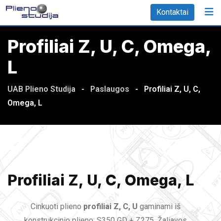
Kontaktai
Profiliai Z, U, C, Omega,
L
UAB Plieno Studija
-
Paslaugos
-
Profiliai Z, U, C,
Omega, L
Profiliai Z, U, C, Omega, L
Cinkuoti plieno
profiliai Z, C, U
gaminami iš
konstrukcinio plieno: S350 GD + Z275. Žaliavos