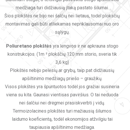
medžiaga turi didžiausią įtaką pastato šilumai.
Šios plokštės ne bijo nei šalčių nei lietaus, todėl ploksčių
montavimas gali būti atliekamas nepriklausomai nuo oro
sąlygų.
Poliuretano plokštės
yra lengvos ir ne apkrauna stogo
konstrukcijos. (1m ² plokščių 120 mm storio, sveria tik
3,6 kg)
Plokštės nebijo pelėsių ar grybų, taip pat didžiausių
apšiltinimo medžiagų priešo – graužikų.
Visos plokštės yra špuntuotos todėl jos gražiai susineria
viena su kita. Gaunasi vientisas paviršius. O tai neduoda
nei šalčiui nei drėgmei prasiskverbti į vidų.
Termoizolacines plokštės turi mažiausią šilumos
laidumo koeficientą, todėl ekonomijos atžvilgiu tai
taupiausia apšiltinimo medžiaga.