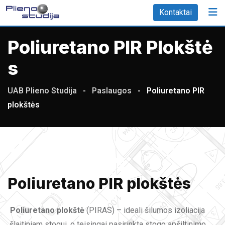
Kontaktai
Poliuretano PIR Plokštė
S
UAB Plieno Studija
-
Paslaugos
-
Poliuretano PIR
plokštės
Poliuretano PIR plokštės
Poliuretano plokštė
(PIRAS) – ideali šilumos izoliacija
šlaitiniam stogui, o teisingai pasirinkta stogo apšiltinimo