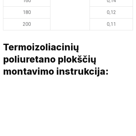
160
0,14
180
0,12
200
0,11
Termoizoliacinių
poliuretano plokščių
montavimo instrukcija: