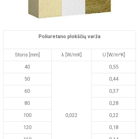
Poliuretano plokščių varža
Storis [mm]
λ [W/mK]
U [W/m²K]
40
0,55
50
0,44
60
0,37
80
0,28
100
0,022
0,22
120
0,18