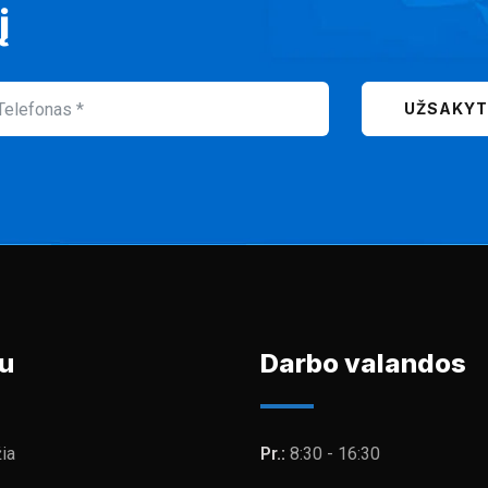
į
UŽSAKYT
u
Darbo valandos
ia
Pr.:
8:30 - 16:30