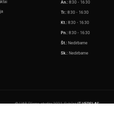
ktai
An.:
8:30 - 16:30
ja
Tr.:
8:30 - 16:30
Kt.:
8:30 - 16:30
Pn.:
8:30 - 16:30
Št.:
Nedirbame
Sk.:
Nedirbame
© UAB Plieno studija 2021. Sukūrė
IT VERSLAS