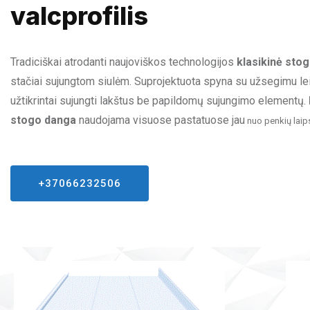
valcprofilis
Tradiciškai atrodanti naujoviškos technologijos
klasikinė sto
stačiai sujungtom siulėm. Suprojektuota spyna su užsegimu leid
užtikrintai sujungti lakštus be papildomų sujungimo elementų.
stogo danga
naudojama visuose pastatuose jau
nuo penkių laip
+37066232506