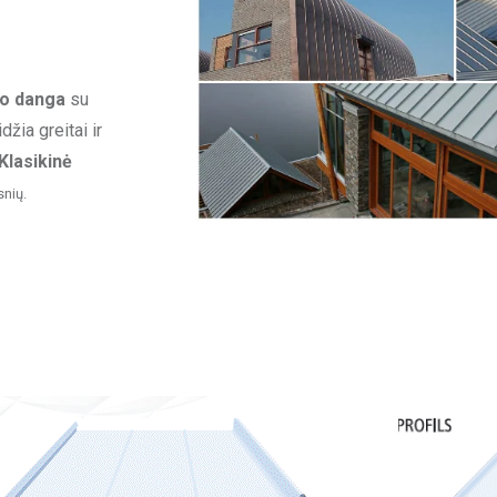
go danga
su
žia greitai ir
Klasikinė
snių.